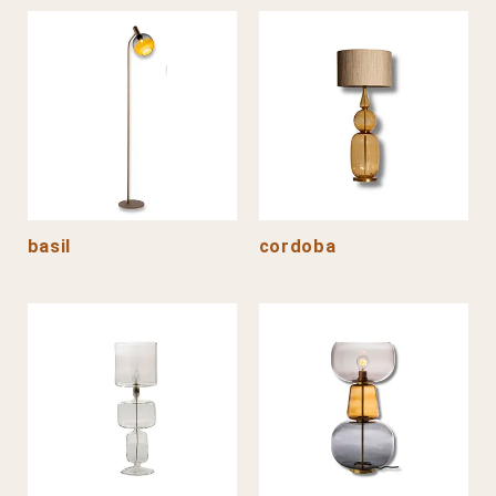
basil
cordoba