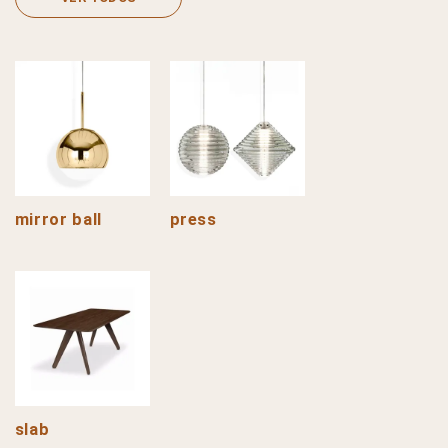
mirror ball
press
slab