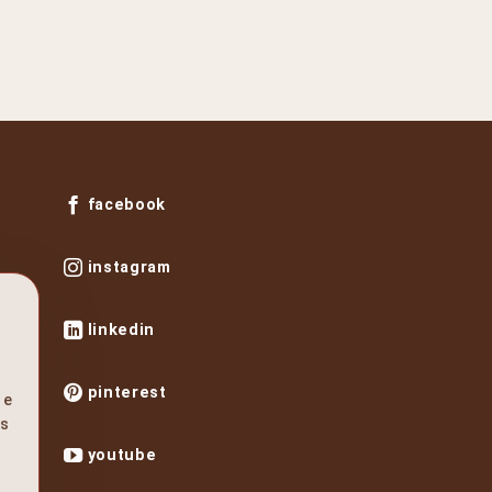
facebook
instagram
linkedin
pinterest
 e
os
youtube