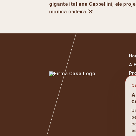
gigante italiana Cappellini, ele proj
icônica cadeira ‘S’.
Ho
A 
Pr
Ma
C
De
A
Ev
c
Bl
U
Wa
pe
co
Fa
es