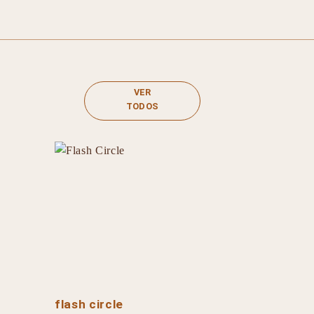
VER
TODOS
flash circle