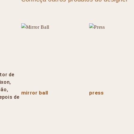
m
tor de
ixon,
ção,
mirror ball
press
epois de