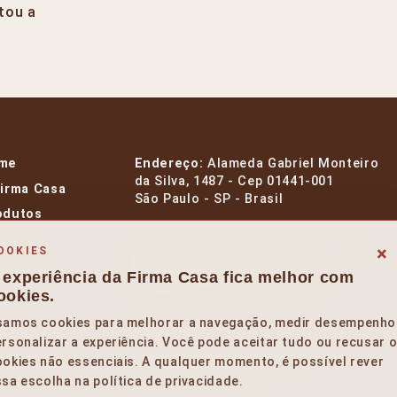
etou a
me
Endereço:
Alameda Gabriel Monteiro
da Silva, 1487 - Cep 01441-001
Firma Casa
São Paulo - SP - Brasil
odutos
rcas
E-mail:
contato@firmacasa.com.br
×
OOKIES
signers
Whatsapp:
+55 11 99954 1412
 experiência da Firma Casa fica melhor com
Telefone:
+55 11 3385 9595
entos
ookies.
og
samos cookies para melhorar a navegação, medir desempenho
Horários:
rehouse
rsonalizar a experiência. Você pode aceitar tudo ou recusar 
Segunda a Sexta – 10 às 19h.
okies não essenciais. A qualquer momento, é possível rever
le Conosco
Sábado – 10 às 14h.
sa escolha na política de privacidade.