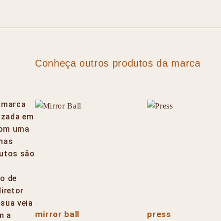
Conheça outros produtos da marca
 marca
lizada em
Com uma
 nas
dutos são
ro de
diretor
 sua veia
mirror ball
press
m a