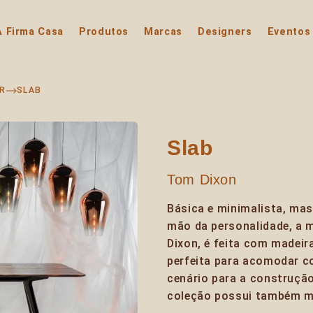
A Firma Casa
Produtos
Marcas
Designers
Eventos
AR
SLAB
Slab
Tom Dixon
Básica e minimalista, ma
mão da personalidade, a 
Dixon, é feita com madeira
perfeita para acomodar co
cenário para a construção
coleção possui também me