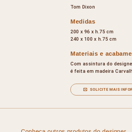
Tom Dixon
Medidas
200 x 96 x h.75 cm
240 x 100 x h.75 cm
Materiais e acabame
Com assintura do designe
é feita em madeira Carval
SOLICITE MAIS INF
Conheça outros produtos do designer