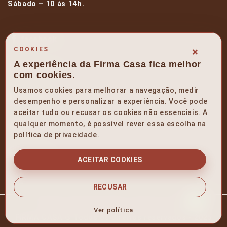
Sábado – 10 às 14h.
facebook
×
COOKIES
A experiência da Firma Casa fica melhor
instagram
com cookies.
Usamos cookies para melhorar a navegação, medir
linkedin
desempenho e personalizar a experiência. Você pode
aceitar tudo ou recusar os cookies não essenciais. A
qualquer momento, é possível rever essa escolha na
pinterest
política de privacidade.
youtube
ACEITAR COOKIES
RECUSAR
Política de Privacidade e Termos de Uso
Ver política
FIRMA CASA ® Todos os direitos reservados - 2025