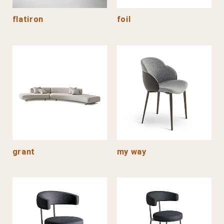
flatiron
foil
grant
my way