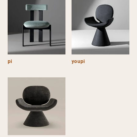
pi
youpi