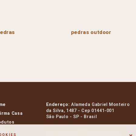
edras
pedras outdoor
me
Endereço:
Alameda Gabriel Monteiro
da Silva, 1487 - Cep 01441-001
Firma Casa
São Paulo - SP - Brasil
odutos
rcas
E-mail:
contato@firmacasa.com.br
×
OOKIES