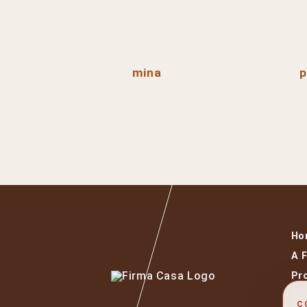
mina
p
Ho
A 
Pr
Ma
C