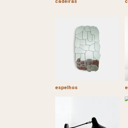
cadeiras
espelhos
e