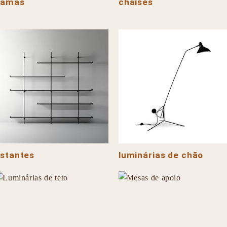
camas
chaises
stantes
luminárias de chão