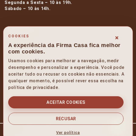
Segunda a Sexta – 10 às 19h.
Sábado – 10 às 14h.
facebook
×
COOKIES
A experiência da Firma Casa fica melhor
instagram
com cookies.
Usamos cookies para melhorar a navegação, medir
linkedin
desempenho e personalizar a experiência. Você pode
aceitar tudo ou recusar os cookies não essenciais. A
qualquer momento, é possível rever essa escolha na
pinterest
política de privacidade.
youtube
ACEITAR COOKIES
RECUSAR
Política de Privacidade e Termos de Uso
Ver política