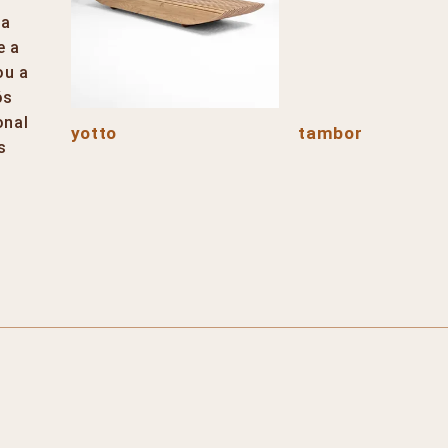
ma
e a
ou a
ós
onal
yotto
tambor
s