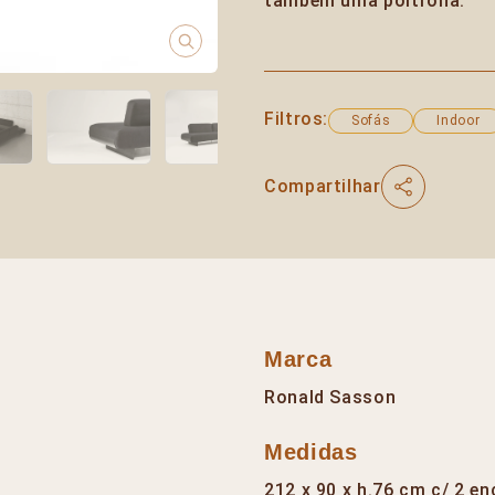
também uma poltrona.
Filtros:
Sofás
Indoor
Compartilhar
Marca
Ronald Sasson
Medidas
212 x 90 x h.76 cm c/ 2 e