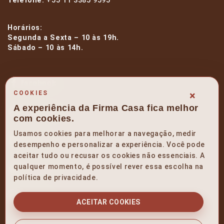
Telefone:
+55 11 3385 9595
Horários:
Segunda a Sexta – 10 às 19h.
Sábado – 10 às 14h.
facebook
×
COOKIES
A experiência da Firma Casa fica melhor
instagram
com cookies.
Usamos cookies para melhorar a navegação, medir
linkedin
desempenho e personalizar a experiência. Você pode
aceitar tudo ou recusar os cookies não essenciais. A
qualquer momento, é possível rever essa escolha na
pinterest
política de privacidade.
youtube
ACEITAR COOKIES