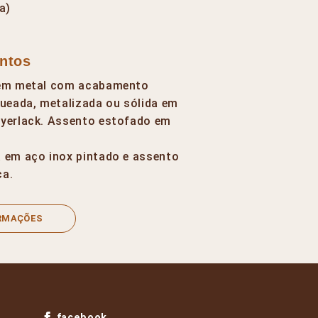
a)
ntos
a em metal com acabamento
queada, metalizada ou sólida em
ayerlack. Assento estofado em
a em aço inox pintado e assento
ca.
ORMAÇÕES
facebook