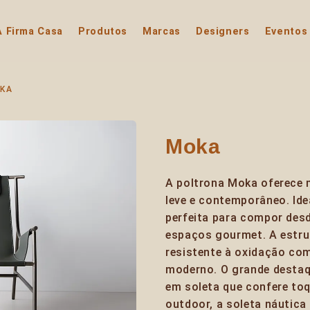
A Firma Casa
Produtos
Marcas
Designers
Eventos
KA
Moka
A poltrona Moka oferece
leve e contemporâneo. Idea
perfeita para compor desd
espaços gourmet. A estr
resistente à oxidação com
moderno. O grande destaq
em soleta que confere to
outdoor, a soleta náutica