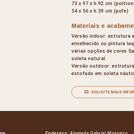
73 x 97 x h.92 cm (poltron
54 x 56 x h.39 cm (pufe)
Materiais e acabame
Versão indoor: estrutur
envelhecido ou pintura la
várias opções de cores S
soleta natural.
Versão outdoor: estrutur
estofado em soleta náuti
SOLICITE MAIS INF
me
Endereço:
Alameda Gabriel Monteiro