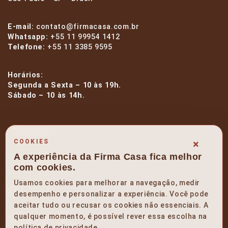
E-mail:
contato@firmacasa.com.br
Whatsapp:
+55 11 99954 1412
Telefone:
+55 11 3385 9595
Horários:
Segunda a Sexta – 10 às 19h.
Sábado – 10 às 14h.
facebook
×
COOKIES
A experiência da Firma Casa fica melhor
instagram
com cookies.
Usamos cookies para melhorar a navegação, medir
linkedin
desempenho e personalizar a experiência. Você pode
aceitar tudo ou recusar os cookies não essenciais. A
qualquer momento, é possível rever essa escolha na
pinterest
política de privacidade.