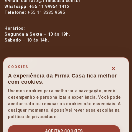
E-mail:
contato@firmacasa.com.br
Whatsapp:
+55 11 99954 1412
Telefone:
+55 11 3385 9595
Horários:
Segunda a Sexta – 10 às 19h.
Sábado – 10 às 14h.
facebook
×
COOKIES
A experiência da Firma Casa fica melhor
instagram
com cookies.
Usamos cookies para melhorar a navegação, medir
linkedin
desempenho e personalizar a experiência. Você pode
aceitar tudo ou recusar os cookies não essenciais. A
qualquer momento, é possível rever essa escolha na
pinterest
política de privacidade.
youtube
ACEITAR COOKIES