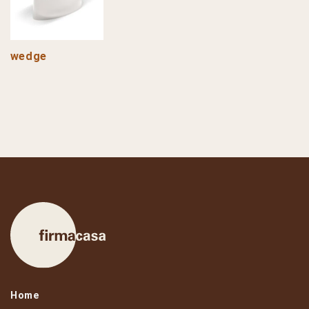
wedge
Home