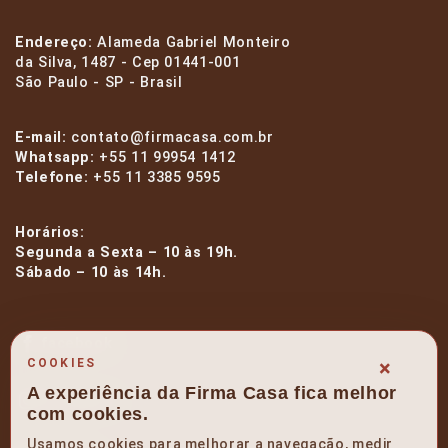
Endereço:
Alameda Gabriel Monteiro
da Silva, 1487 - Cep 01441-001
São Paulo - SP - Brasil
E-mail:
contato@firmacasa.com.br
Whatsapp:
+55 11 99954 1412
Telefone:
+55 11 3385 9595
Horários:
Segunda a Sexta – 10 às 19h.
Sábado – 10 às 14h.
facebook
×
COOKIES
A experiência da Firma Casa fica melhor
instagram
com cookies.
Usamos cookies para melhorar a navegação, medir