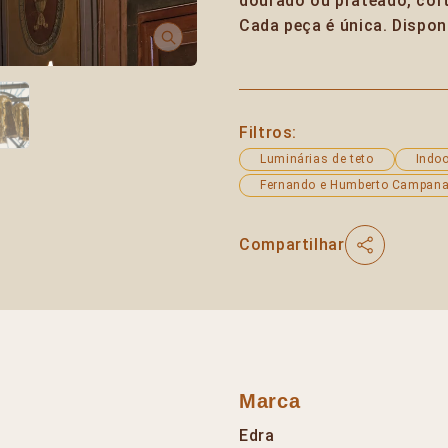
dourado ou prateado, cor
Cada peça é única. Dispon
Filtros:
Luminárias de teto
Indoo
Fernando e Humberto Campan
Compartilhar
Marca
Edra