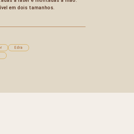
tadas a laser e montadas à mão.
ível em dois tamanhos.
r
Edra
a