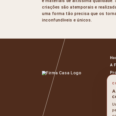
e materiais de altíssima qualidade.
criações são atemporais e realizad
uma forma tão precisa que os tor
inconfundíveis e únicos.
Ho
A 
Pr
Ma
C
De
A
Ev
c
Bl
U
Wa
pe
co