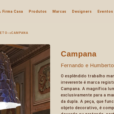
A Firma Casa
Produtos
Marcas
Designers
Eventos
TETO
CAMPANA
Campana
Fernando e Humbert
O esplêndido trabalho ma
irreverente é marca regis
Campana. A magnífica lum
exclusivamente para a marc
da dupla. A peça, que fu
objeto decorativo, é comp