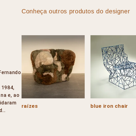
Conheça outros produtos do designer
 Fernando
m 1984,
na e, ao
lidaram
raízes
blue iron chair
 d…