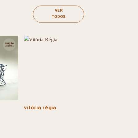
VER
TODOS
vitória régia