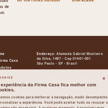
 Suas
as de
nam
me
Endereço:
Alameda Gabriel Monteiro
da Silva, 1487 - Cep 01441-001
Firma Casa
São Paulo - SP - Brasil
odutos
rcas
E-mail:
contato@firmacasa.com.br
×
OOKIES
signers
Whatsapp:
+55 11 99954 1412
 experiência da Firma Casa fica melhor com
Telefone:
+55 11 3385 9595
entos
ookies.
og
samos cookies para melhorar a navegação, medir desempenho
Horários:
rehouse
rsonalizar a experiência. Você pode aceitar tudo ou recusar 
Segunda a Sexta – 10 às 19h.
okies não essenciais. A qualquer momento, é possível rever