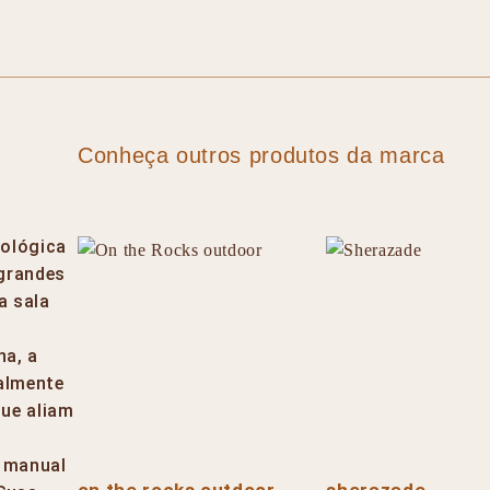
Conheça outros produtos da marca
mológica
 grandes
a sala
na, a
almente
que aliam
 manual
on the rocks outdoor
sherazade