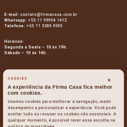
E-mail:
contato@firmacasa.com.br
Whatsapp:
+55 11 99954 1412
Telefone:
+55 11 3385 9595
Horários:
Segunda a Sexta – 10 às 19h.
Sábado – 10 às 14h.
facebook
×
COOKIES
A experiência da Firma Casa fica melhor
instagram
com cookies.
Usamos cookies para melhorar a navegação, medir
linkedin
desempenho e personalizar a experiência. Você pode
aceitar tudo ou recusar os cookies não essenciais. A
qualquer momento, é possível rever essa escolha na
pinterest
política de privacidade.