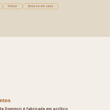
Indoor
Sinta-se em casa
ntos
da Dominici é fabricada em acrílico