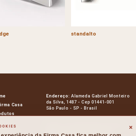
dge
standalto
me
Endereço:
Alameda Gabriel Monteiro
da Silva, 1487 - Cep 01441-001
Firma Casa
São Paulo - SP - Brasil
odutos
rcas
E-mail:
contato@firmacasa.com.br
×
OOKIES
signers
Whatsapp:
+55 11 99954 1412
 experiência da Firma Casa fica melhor com