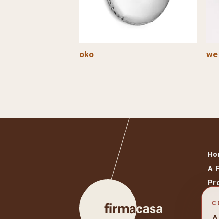
oko
we
Ho
A 
Pr
Ma
C
De
A