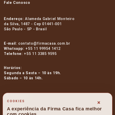
Fale Conosco
Endereço:
Alameda Gabriel Monteiro
da Silva, 1487 - Cep 01441-001
São Paulo - SP - Brasil
E-mail:
contato@firmacasa.com.br
Whatsapp:
+55 11 99954 1412
Telefone:
+55 11 3385 9595
Horários:
Segunda a Sexta – 10 às 19h.
Sábado – 10 às 14h.
facebook
×
COOKIES
A experiência da Firma Casa fica melhor
instagram
com cookies.