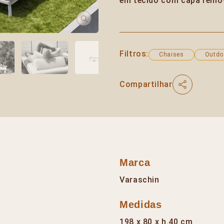
em tecido com capa remov
Filtros:
Chaises
Outdo
Compartilhar
Marca
Varaschin
Medidas
198 x 80 x h.40 cm