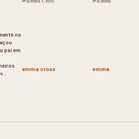
nente no
meçou
eu pai em
meiros
emma cross
emma
nv…