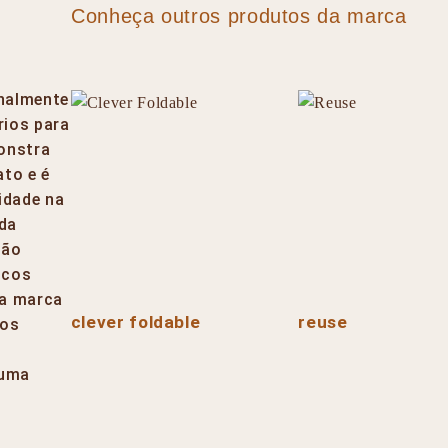
Conheça outros produtos da marca
onalmente
rios para
monstra
to e é
lidade na
 da
ção
icos
ma marca
clever foldable
reuse
jos
 uma