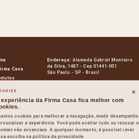
me
Endereço:
Alameda Gabriel Monteiro
da Silva, 1487 - Cep 01441-001
Firma Casa
São Paulo - SP - Brasil
odutos
rcas
E-mail:
contato@firmacasa.com.br
×
OOKIES
signers
Whatsapp:
+55 11 99954 1412
 experiência da Firma Casa fica melhor com
Telefone:
+55 11 3385 9595
entos
ookies.
og
samos cookies para melhorar a navegação, medir desempenho
Horários:
rehouse
rsonalizar a experiência. Você pode aceitar tudo ou recusar 
Segunda a Sexta – 10 às 19h.
okies não essenciais. A qualquer momento, é possível rever
le Conosco
Sábado – 10 às 14h.
sa escolha na política de privacidade.