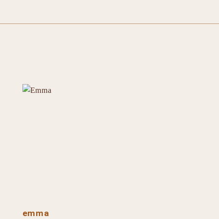
emma
emma