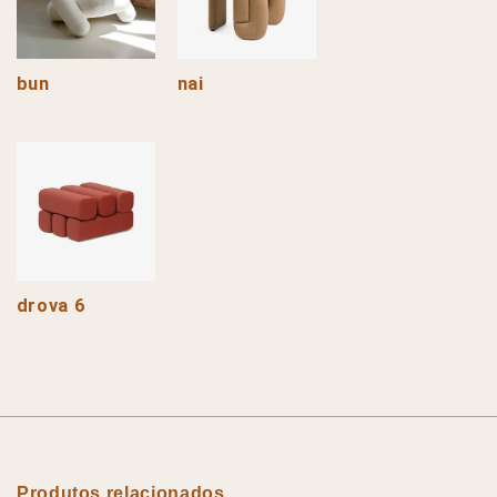
bun
nai
drova 6
Produtos relacionados