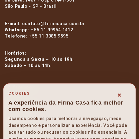
da Silva, 1487 - Cep 01441-001
São Paulo - SP - Brasil
E-mail:
contato@firmacasa.com.br
Whatsapp:
+55 11 99954 1412
Telefone:
+55 11 3385 9595
Horários:
Segunda a Sexta – 10 às 19h.
Sábado – 10 às 14h.
facebook
×
COOKIES
A experiência da Firma Casa fica melhor
instagram
com cookies.
Usamos cookies para melhorar a navegação, medir
linkedin
desempenho e personalizar a experiência. Você pode
aceitar tudo ou recusar os cookies não essenciais. A