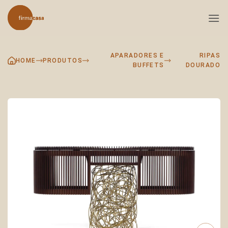
Skip
to
content
APARADORES E
RIPAS
HOME
PRODUTOS
BUFFETS
DOURADO