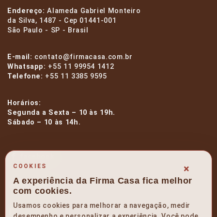
Endereço:
Alameda Gabriel Monteiro
da Silva, 1487 - Cep 01441-001
São Paulo - SP - Brasil
E-mail:
contato@firmacasa.com.br
Whatsapp:
+55 11 99954 1412
Telefone:
+55 11 3385 9595
Horários:
Segunda a Sexta – 10 às 19h.
Sábado – 10 às 14h.
facebook
×
COOKIES
A experiência da Firma Casa fica melhor
instagram
com cookies.
Usamos cookies para melhorar a navegação, medir
linkedin
desempenho e personalizar a experiência. Você pode