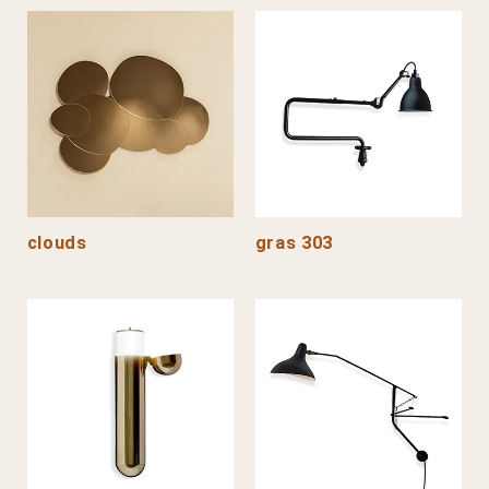
clouds
gras 303