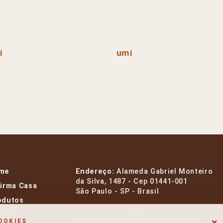
i
umi
me
Endereço:
Alameda Gabriel Monteiro
da Silva, 1487 - Cep 01441-001
Firma Casa
São Paulo - SP - Brasil
odutos
rcas
E-mail:
contato@firmacasa.com.br
×
OOKIES