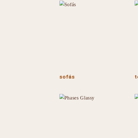
sofás
t