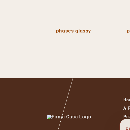
phases glassy
p
Ho
A 
Pr
Ma
C