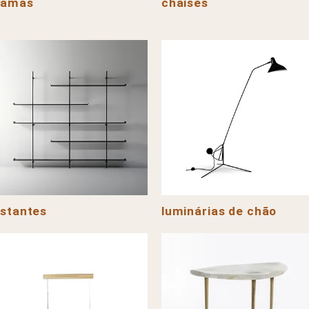
camas
chaises
stantes
luminárias de chão