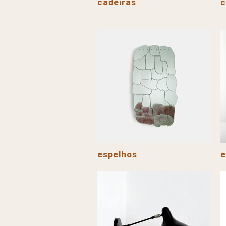
cadeiras
espelhos
e